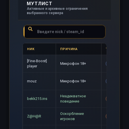
МУТЛИСТ
Активные и архивные ограничения
выбранного сервера
НИК
ПРИЧИНА
ТИП
[Fine-Boost]
Микрофон 18+
Gag
player
mouz
Микрофон 18+
Gag
Неадекватное
bekk215.ins
Mute+Gag
поведение
Оскорбление
Z@H@R
Mute+Gag
игроков