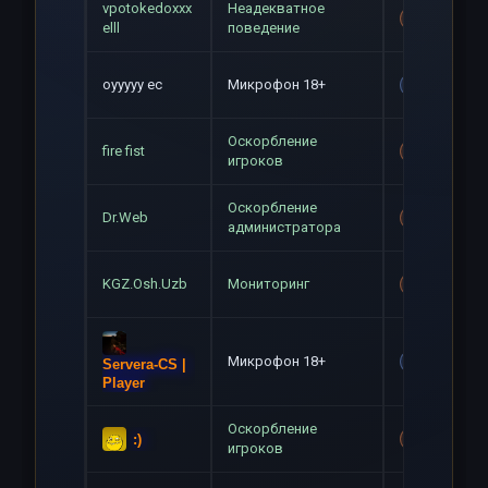
vpotokedoxxx
Неадекватное
Mute+Gag
elll
поведение
оууууу ес
Микрофон 18+
Gag
Оскорбление
fire fist
Mute+Gag
игроков
Оскорбление
Dr.Web
Mute+Gag
администратора
KGZ.Osh.Uzb
Мониторинг
Mute+Gag
Микрофон 18+
Gag
Servera-CS |
Player
Оскорбление
:)
Mute+Gag
игроков