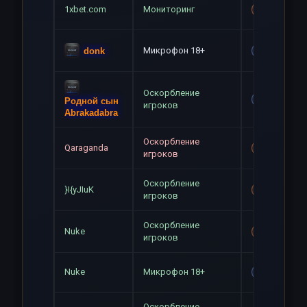
1xbet.com
Мониторинг
Mute+Gag
Микрофон 18+
donk
Gag
Оскорбление
Gag
Родной сын
игроков
Abrakadabra
Оскорбление
Qaraganda
Mute+Gag
игроков
Оскорбление
}I{yJIuK
Mute+Gag
игроков
Оскорбление
Nuke
Mute+Gag
игроков
Nuke
Микрофон 18+
Gag
Оскорбление