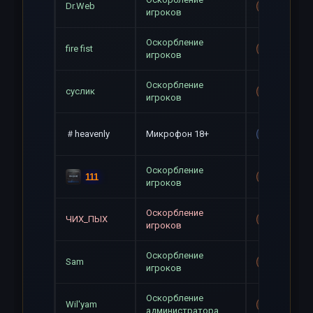
Dr.Web
Mute+Gag
игроков
Оскорбление
fire fist
Mute+Gag
игроков
Оскорбление
суслик
Mute+Gag
игроков
＃heavenly
Микрофон 18+
Gag
Оскорбление
111
Mute+Gag
игроков
Оскорбление
ЧИХ_ПЫХ
Mute+Gag
игроков
Оскорбление
Sam
Mute+Gag
игроков
Оскорбление
Wil'yam
Mute+Gag
администратора