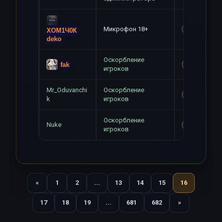
Микрофон 18+
Gag
ХОМ1Ч0К
deko
Оскорбление
fak
Mute+Gag
игроков
Mr_Oduvanchi
Оскорбление
Mute+Gag
k
игроков
Оскорбление
Nuke
Mute+Gag
игроков
«
1
2
...
13
14
15
16
Назад
17
18
19
...
681
682
»
Вперед