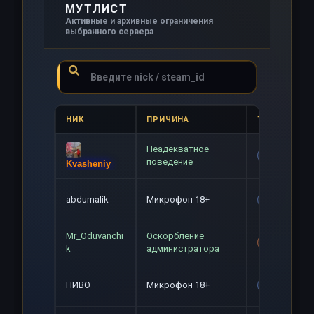
МУТЛИСТ
Активные и архивные ограничения
выбранного сервера
НИК
ПРИЧИНА
ТИП
Неадекватное
Gag
поведение
Kvasheniy
abdumalik
Микрофон 18+
Gag
Mr_Oduvanchi
Оскорбление
Mute+Gag
k
администратора
ПИВО
Микрофон 18+
Gag