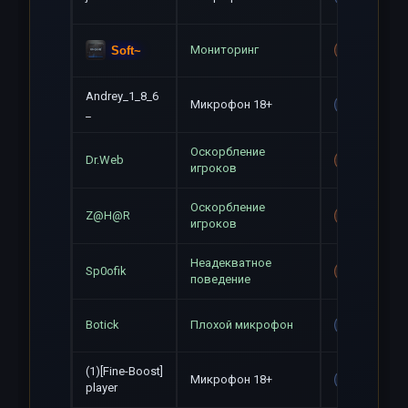
Мониторинг
Soft~
Mute+Gag
Andrey_1_8_6
Микрофон 18+
Gag
_
Оскорбление
Dr.Web
Mute+Gag
игроков
Оскорбление
Z@H@R
Mute+Gag
игроков
Неадекватное
Sp0ofik
Mute+Gag
поведение
Botick
Плохой микрофон
Gag
(1)[Fine-Boost]
Микрофон 18+
Gag
player