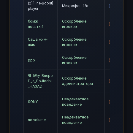
(2)[Fine-Boost]
Микрофон 18+
Gag
player
бомж
Оскорбление
Mute+Gag
носатый
игроков
Саша жим-
Оскорбление
Mute+Gag
жим
игроков
Оскорбление
ppp
Mute+Gag
игроков
9I_6Ery_Bnepe
Оскорбление
D_a_BoJIocbI
Mute+Gag
администратора
_HA3AD
Неадекватное
SONY
Mute+Gag
поведение
Неадекватное
no volume
Mute+Gag
поведение