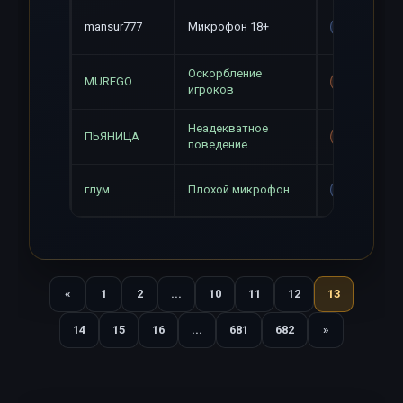
mansur777
Микрофон 18+
Gag
Оскорбление
MUREGO
Mute+Gag
игроков
Неадекватное
ПЬЯНИЦА
Mute+Gag
поведение
глум
Плохой микрофон
Gag
«
1
2
...
10
11
12
13
Назад
14
15
16
...
681
682
»
Вперед