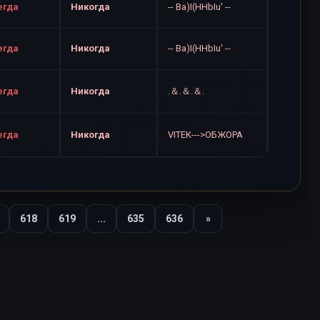
егда
Никогда
-- Ba)I(HHbIu' --
егда
Никогда
-- Ba)I(HHbIu' --
егда
Никогда
.＆.＆.＆.
егда
Никогда
VITEK--->ОБЖОРА
618
619
...
635
636
»
Вперед