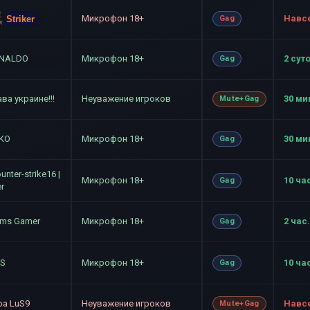
Микрофон 18+
Навс
Striker
Gag
NALDO
Микрофон 18+
2 сут
Gag
ва украине!!!
Неуважение игроков
30 ми
Mute+Gag
KO
Микрофон 18+
30 ми
Gag
unter-strike16 |
Микрофон 18+
10 ча
Gag
r
-ms Gamer
Микрофон 18+
2 час.
Gag
S
Микрофон 18+
10 ча
Gag
ba LuS9
Неуважение игроков
Навс
Mute+Gag