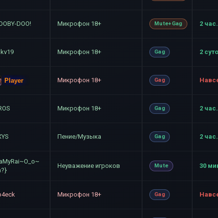
OOBY-DOO!
Микрофон 18+
2 час.
Mute+Gag
nkv19
Микрофон 18+
2 сут
Gag
Микрофон 18+
Навс
Player
Gag
ROS
Микрофон 18+
2 час.
Gag
XYS
Пение/Музыка
2 час.
Gag
aMyRai~O_o~
Неуважение игроков
30 ми
Mute
h?}
p4eck
Микрофон 18+
Навс
Gag