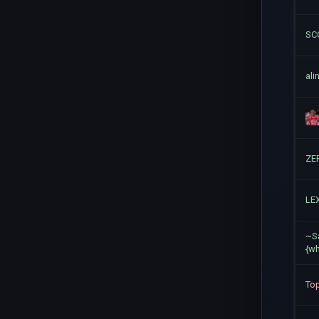
SC
ali
ZE
LE
~S
{w
To