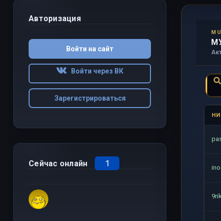
Авторизация
MU
М
Войти на сайт
Ак
Войти через ВК
Зарегистрироваться
НИ
pa
1
Сейчас онлайн
in
9rik