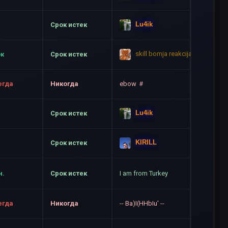
Lu4ik
Срок истек
skill bomja reakcija mangusta
ок
Срок истек
егда
Никогда
ebow ＃
Lu4ik
Срок истек
KIRILL
Срок истек
н.
Срок истек
I am from Turkey
егда
Никогда
-- Ba)I(HHbIu' --