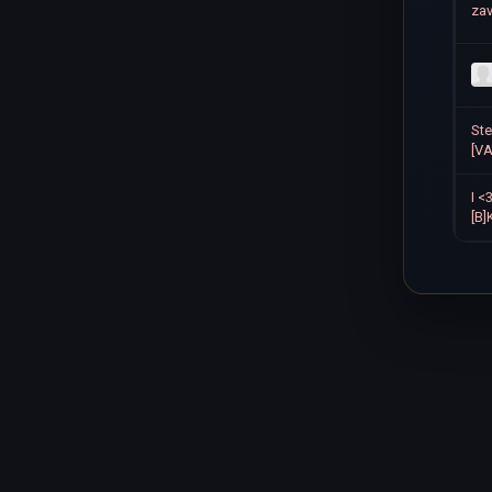
zav
St
[V
I <
[B