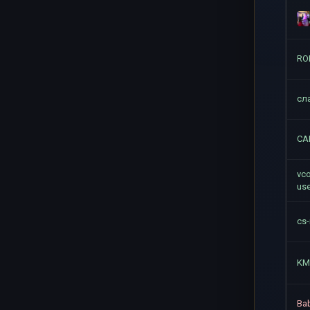
RO
сла
CA
vco
use
cs
KM
Ba