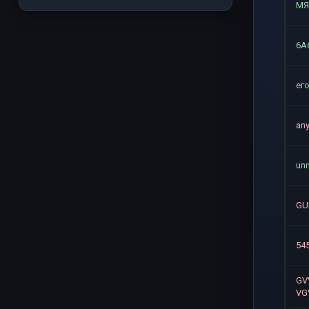
МЯ
6A
ег
an
un
GU
54
GV
VG