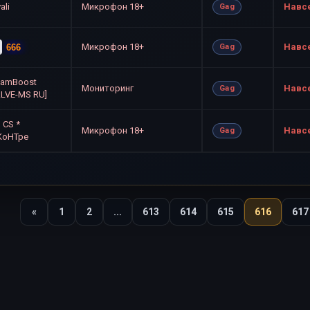
ali
Микрофон 18+
Навс
Gag
Микрофон 18+
Навс
666
Gag
eamBoost
Мониторинг
Навс
Gag
ALVE-MS RU]
3 CS *
Микрофон 18+
Навс
Gag
]KoHTpe
«
1
2
...
613
614
615
616
617
Назад