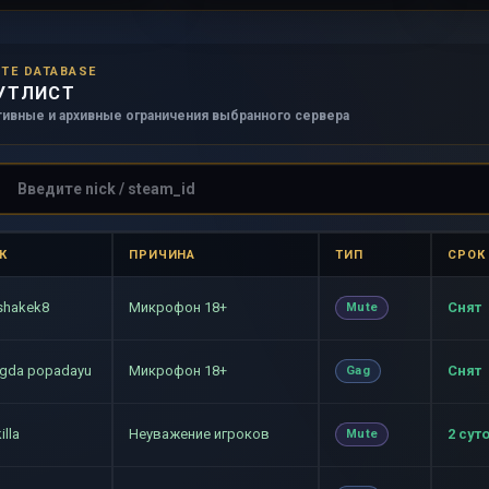
TE DATABASE
УТЛИСТ
тивные и архивные ограничения выбранного сервера
К
ПРИЧИНА
ТИП
СРОК
shakek8
Микрофон 18+
Снят
Mute
ogda popadayu
Микрофон 18+
Снят
Gag
illa
Неуважение игроков
2 сут
Mute