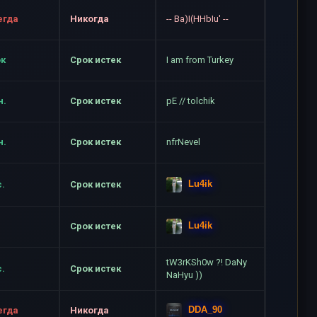
егда
Никогда
-- Ba)I(HHbIu' --
ок
Срок истек
I am from Turkey
н.
Срок истек
pE // tolchik
н.
Срок истек
nfrNevel
Lu4ik
с.
Срок истек
Lu4ik
Срок истек
tW3rKSh0w ?! DaNy
с.
Срок истек
NaHyu ))
DDA_90
егда
Никогда