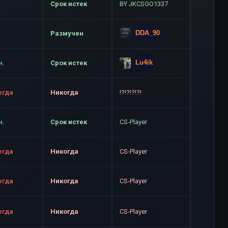
Срок истек
BY JKCSGO1337
DDA_90
Размучен
Lu4ik
н.
Срок истек
егда
Никогда
!?!?!?!?!
н.
Срок истек
CS-Player
егда
Никогда
CS-Player
егда
Никогда
CS-Player
егда
Никогда
CS-Player