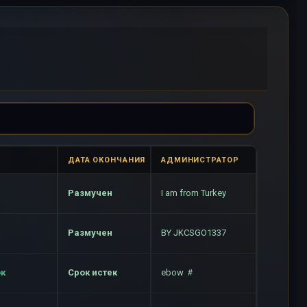
ДАТА ОКОНЧАНИЯ
АДМИНИСТРАТОР
Размучен
I am from Turkey
Размучен
BY JKCSGO1337
ок
Срок истек
ebow ＃