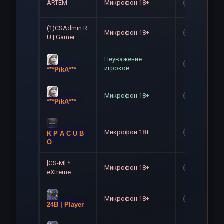
ARTEM
Микрофон 18+
Gag
(1)CSAdmin.R
Микрофон 18+
Gag
U | Gamer
Неуважение
Gag
игроков
***PikA***
Микрофон 18+
Gag
***PikA***
Микрофон 18+
Gag
K P A C U B
O
[GS-M] *
Микрофон 18+
Gag
eXtreme
Микрофон 18+
Gag
24B | Player