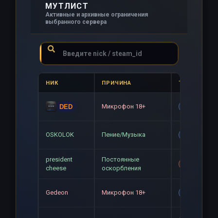
МУТЛИСТ
Активные и архивные ограничения
выбранного сервера
НИК
ПРИЧИНА
ТИП
Микрофон 18+
DED
Gag
OSKOLOK
Пение/Музыка
Gag
president
Постоянные
Mute+Gag
cheese
оскорбления
Gedeon
Микрофон 18+
Gag