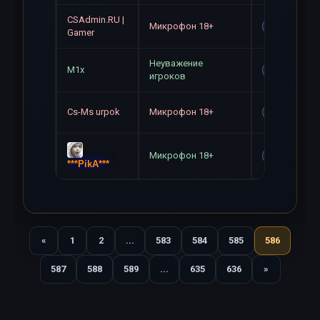
CSAdmin.RU |
Микрофон 18+
Gag
Gamer
Неуважение
M1x
Gag
игроков
Cs-Ms urpok
Микрофон 18+
Gag
Микрофон 18+
Gag
***PikA***
«
1
2
...
583
584
585
586
Назад
587
588
589
...
635
636
»
Вперед