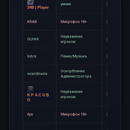
умник
Mute+Gag
24B | Player
KRAB
Микрофон 18+
Gag
Неуважение
GUHHI
Mute+Gag
игроков
listcs
Пение/Музыка
Gag
Оскорбление
scandinavia
Mute
Администратора
Неуважение
Mute+Gag
K P A C U B
игроков
O
ilya
Микрофон 18+
Gag