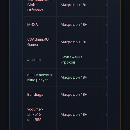
Global
Микрофон 18+
Gag
Offensive
МИХА
Микрофон 18+
Gag
CSAdmin.RU |
Микрофон 18+
Gag
Gamer
Неуважение
Jealous
Gag
игроков
masterserver.o
Микрофон 18+
Gag
nline | Player
Bandiuga
Микрофон 18+
Gag
vcounter-
strike16 |
Микрофон 18+
Gag
userЯЯЯ