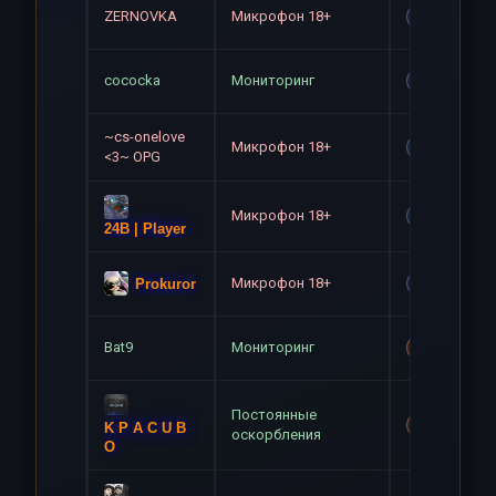
ZERNOVKA
Микрофон 18+
Gag
cococka
Мониторинг
Mute
~cs-onelove
Микрофон 18+
Gag
<3~ OPG
Микрофон 18+
Gag
24B | Player
Микрофон 18+
Prokuror
Gag
Bat9
Мониторинг
Mute+Gag
Постоянные
Mute+Gag
K P A C U B
оскорбления
O