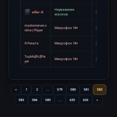
Неуважение
w0w~A
Mute+Gag
игроков
masterserver.o
Микрофон 18+
Gag
nline | Player
Я Рената
Микрофон 18+
Gag
TopMs]RU[Pla
Микрофон 18+
Gag
yer
«
1
2
...
579
580
581
582
Назад
583
584
585
...
635
636
»
Вперед