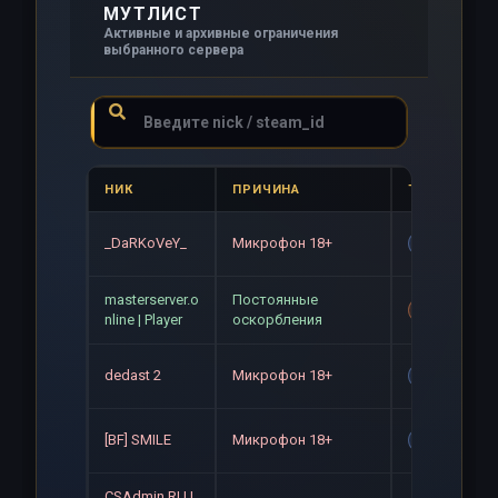
МУТЛИСТ
Активные и архивные ограничения
выбранного сервера
НИК
ПРИЧИНА
ТИП
_DaRKoVeY_
Микрофон 18+
Gag
masterserver.o
Постоянные
Mute+Gag
nline | Player
оскорбления
dedast 2
Микрофон 18+
Gag
[BF] SMILE
Микрофон 18+
Gag
CSAdmin.RU |