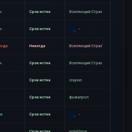
н.
Срок истек
Вселяющий Страх
-
н.
Срок истек
егда
Никогда
Вселяющий Страх`
н.
Срок истек
Вселяющий Страх
Срок истек
crayvxn
Срок истек
фывапрол
-
ок
Срок истек
Срок истек
polot2nce