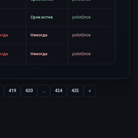
Срок истек
polot2nce
егда
Никогда
polot2nce
егда
Никогда
polot2nce
419
420
...
424
425
»
Вперед