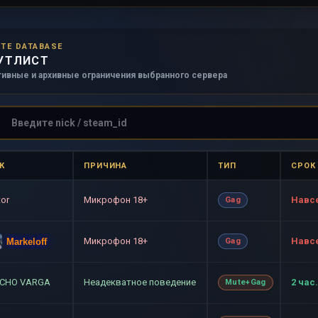
TE DATABASE
УТЛИСТ
тивные и архивные ограничения выбранного сервера
К
ПРИЧИНА
ТИП
СРОК
tor
Микрофон 18+
Навс
Gag
Микрофон 18+
Навс
Markeloff
Gag
CHO VARGA
Неадекватное поведение
2 час.
Mute+Gag