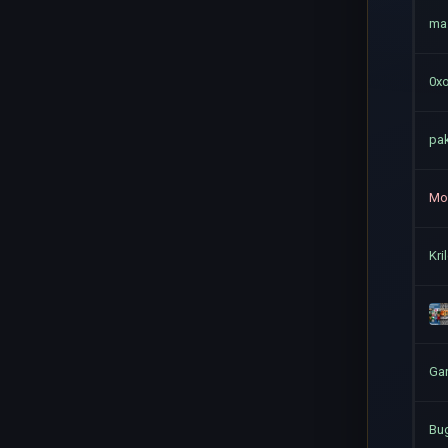
ma
0xo
pa
Mo
Kri
Ga
Bu