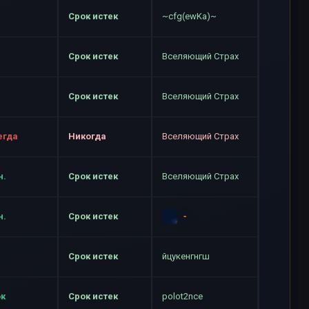
Срок истек
~cfg(ewKa)~
Срок истек
Вселяющий Страх
Срок истек
Вселяющий Страх
егда
Никогда
Вселяющий Страх
н.
Срок истек
Вселяющий Страх
-
н.
Срок истек
Срок истек
йцукенгнгш
ок
Срок истек
polot2nce