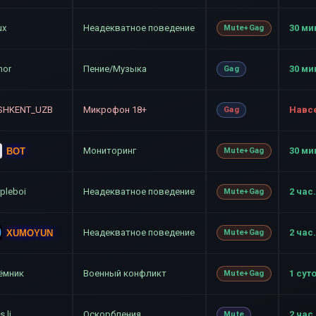
ux
Неадекватное поведение
30 ми
Mute+Gag
nor
Пение/Музыка
30 ми
Gag
SHKENT_UZB
Микрофон 18+
Навс
Gag
Мониторинг
30 ми
BOT
Mute+Gag
pleboi
Неадекватное поведение
2 час.
Mute+Gag
Неадекватное поведение
2 час.
XUMOYUN
Mute+Gag
ёмник
Военный конфликт
1 сут
Mute+Gag
s li
Оскорбления
2 час.
Mute