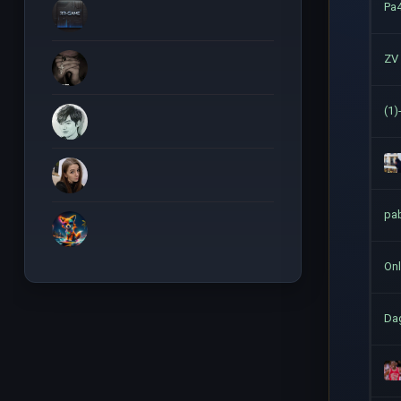
Pa
ZV
(1
pa
Onl
Da