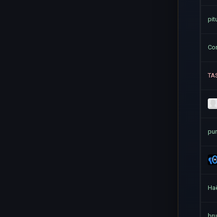
pit
Co
TA
pur
На
bru