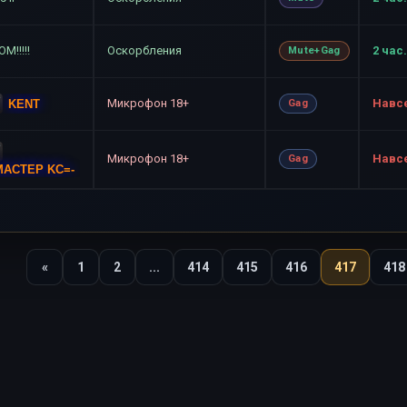
M!!!!!
Оскорбления
2 час.
Mute+Gag
Микрофон 18+
Навс
KENT
Gag
Микрофон 18+
Навс
Gag
MACTEP KC=-
«
1
2
...
414
415
416
417
418
Назад