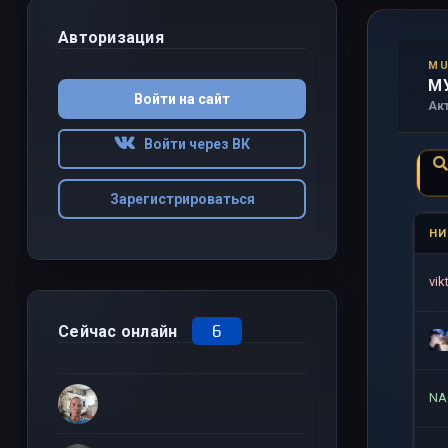
Авторизация
MU
М
Войти на сайт
Ак
Войти через ВК
Зарегистрироваться
НИ
vik
6
Сейчас онлайн
NA