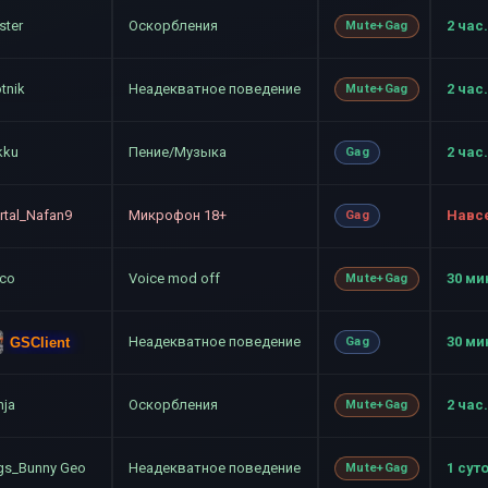
ster
Оскорбления
2 час.
Mute+Gag
tnik
Неадекватное поведение
2 час.
Mute+Gag
kku
Пение/Музыка
2 час.
Gag
rtal_Nafan9
Микрофон 18+
Навс
Gag
lco
Voice mod off
30 ми
Mute+Gag
Неадекватное поведение
30 ми
GSClient
Gag
nja
Оскорбления
2 час.
Mute+Gag
gs_Bunny Geo
Неадекватное поведение
1 сут
Mute+Gag