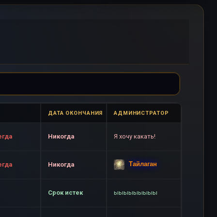
ДАТА ОКОНЧАНИЯ
АДМИНИСТРАТОР
егда
Никогда
Я хочу какать!
Тайлаган
егда
Никогда
Срок истек
ыыыыыыыыы