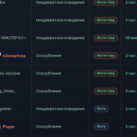
4ka
Неадекватное поведение
2 час.
Mute+Gag
Неадекватное поведение
2 час.
Mute+Gag
)-=MACTEP KC=-
Неадекватное поведение
30 ми
Mute+Gag
Оскорбления
2 час.
s3xmachine
Mute+Gag
blo escobar
Оскорбления
2 час.
Mute+Gag
y_Smile_
Оскорбления
2 час.
Mute+Gag
gestan
Неадекватное поведение
2 час.
Mute
Оскорбления
2 час.
Player
Mute