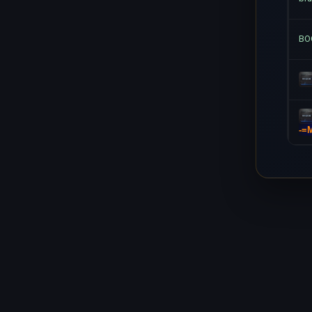
BOO
-=