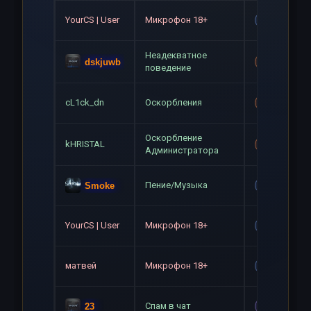
YourCS | User
Микрофон 18+
Gag
Неадекватное
dskjuwb
Mute+Gag
поведение
cL1ck_dn
Оскорбления
Mute+Gag
Оскорбление
kHRISTAL
Mute+Gag
Администратора
Пение/Музыка
Smoke
Gag
YourCS | User
Микрофон 18+
Gag
матвей
Микрофон 18+
Gag
Спам в чат
23
Mute