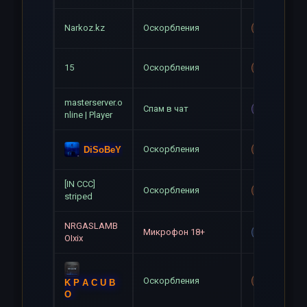
Narkoz.kz
Оскорбления
Mute+Gag
15
Оскорбления
Mute+Gag
masterserver.o
Спам в чат
Mute
nline | Player
Оскорбления
DiSoBeY
Mute+Gag
[IN CCC]
Оскорбления
Mute+Gag
striped
NRGASLAMB
Микрофон 18+
Gag
OIxix
Оскорбления
Mute+Gag
K P A C U B
O