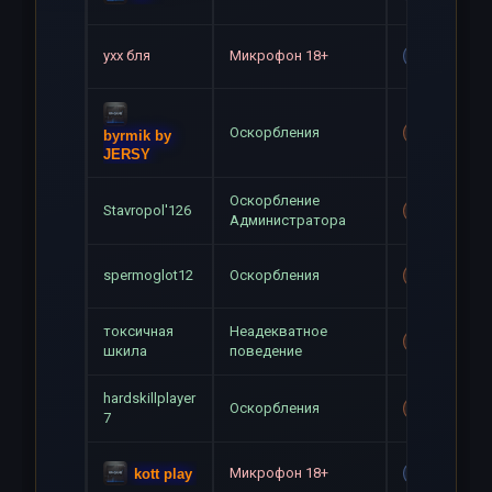
ухх бля
Микрофон 18+
Gag
Оскорбления
Mute+Gag
byrmik by
JERSY
Оскорбление
Stavropol'126
Mute+Gag
Администратора
spermoglot12
Оскорбления
Mute+Gag
токсичная
Неадекватное
Mute+Gag
шкила
поведение
hardskillplayer
Оскорбления
Mute+Gag
7
Микрофон 18+
kott play
Gag