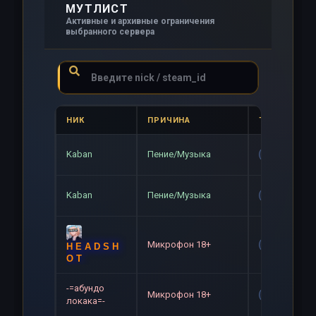
МУТЛИСТ
Активные и архивные ограничения
выбранного сервера
НИК
ПРИЧИНА
ТИП
Kaban
Пение/Музыка
Gag
Kaban
Пение/Музыка
Gag
Микрофон 18+
Gag
H E A D S H
O T
-=абундо
Микрофон 18+
Gag
локака=-