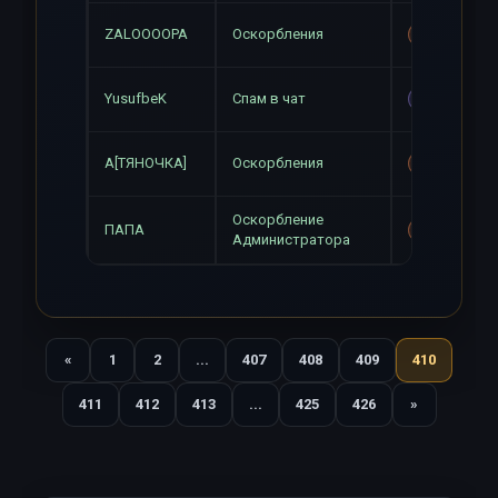
ZALOOOOPA
Оскорбления
Mute+Gag
YusufbeK
Спам в чат
Mute
А[ТЯНОЧКА]
Оскорбления
Mute+Gag
Оскорбление
ПАПА
Mute+Gag
Администратора
«
1
2
...
407
408
409
410
Назад
411
412
413
...
425
426
»
Вперед