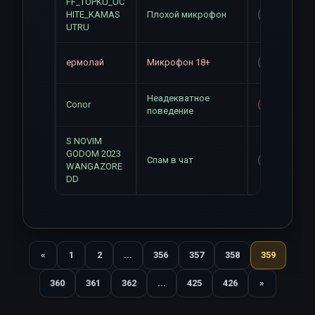
FF_TOPKU_UC
HITE_KAMAS
Плохой микрофон
Gag
UTRU
ермолай
Микрофон 18+
Gag
Неадекватное
Conor
Mute+Gag
поведение
S NOVIM
GODOM 2023
Спам в чат
Mute
WANGAZORE
DD
«
1
2
...
356
357
358
359
Назад
360
361
362
...
425
426
»
Вперед