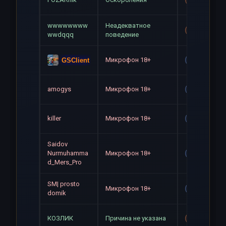
wwwwwwww
Неадекватное
Mute+Gag
wwdqqq
поведение
Микрофон 18+
GSClient
Gag
amogys
Микрофон 18+
Gag
killer
Микрофон 18+
Gag
Saidov
Nurmuhamma
Микрофон 18+
Gag
d_Mers_Pro
SM| prosto
Микрофон 18+
Gag
domik
КОЗЛИК
Причина не указана
Mute+Gag