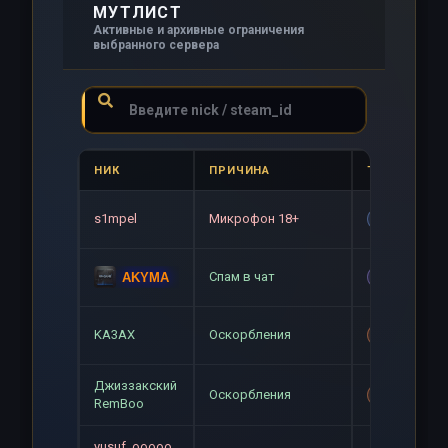
МУТЛИСТ
Активные и архивные ограничения
выбранного сервера
НИК
ПРИЧИНА
ТИП
s1mpel
Микрофон 18+
Gag
Спам в чат
AKYMA
Mute
KA3AX
Оскорбления
Mute+Gag
Джиззакский
Оскорбления
Mute+Gag
RemBoo
yusuf_ooooo