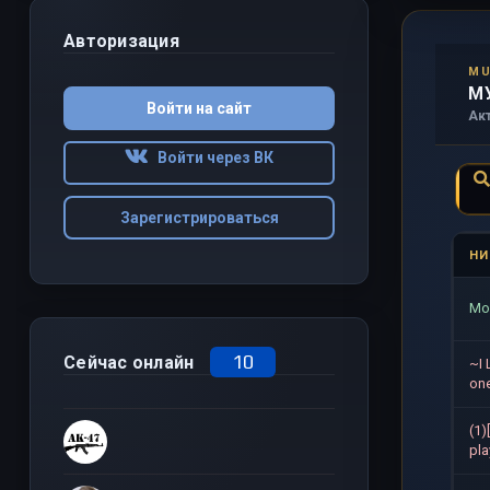
Авторизация
MU
М
Войти на сайт
Ак
Войти через ВК
Зарегистрироваться
НИ
Mo
10
Сейчас онлайн
~I 
one
(1)
pla