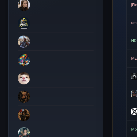
[Fi
um
ND
ME
M5 