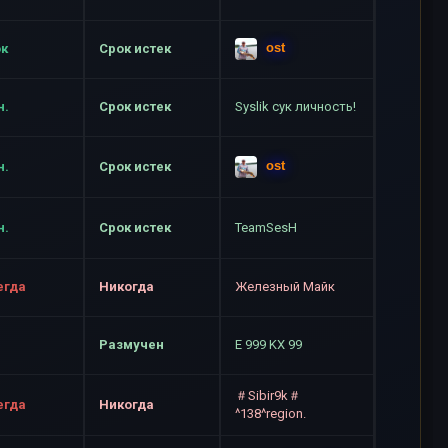
ost
ок
Срок истек
н.
Срок истек
Syslik сук личность!
ost
н.
Срок истек
н.
Срок истек
TeamSesH
егда
Никогда
Железный Майк
Размучен
E 999 KX 99
＃Sibir9k＃
егда
Никогда
^138^region.