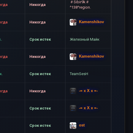
＃Sibir9k＃
егда
Никогда
^138^region.
Kamenshikov
егда
Никогда
с.
Срок истек
Железный Майк
Kamenshikov
егда
Никогда
н.
Срок истек
TeamSesH
-= x X x =-
егда
Никогда
-= x X x =-
Срок истек
ost
Срок истек