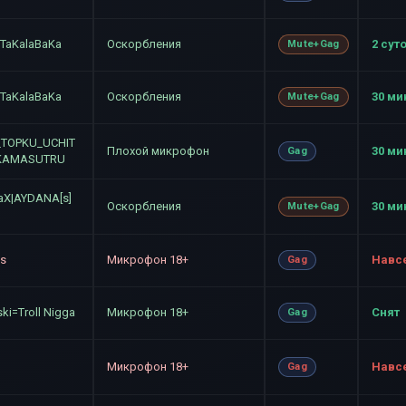
oTaKalaBaKa
Оскорбления
2 сут
Mute+Gag
oTaKalaBaKa
Оскорбления
30 ми
Mute+Gag
_TOPKU_UCHIT
Плохой микрофон
30 ми
Gag
KAMASUTRU
eaX|AYDANA[s]
Оскорбления
30 ми
Mute+Gag
is
Микрофон 18+
Навс
Gag
ki=Troll Nigga
Микрофон 18+
Снят
Gag
Микрофон 18+
Навс
Gag