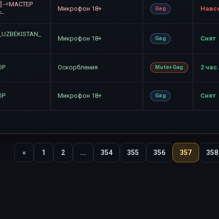
C] -=MACTEP
Микрофон 18+
Навс
Gag
=-
_UZBEKISTAN_
Микрофон 18+
Снят
Gag
ОР
Оскорбления
2 час.
Mute+Gag
ОР
Микрофон 18+
Снят
Gag
«
1
2
...
354
355
356
357
358
Назад