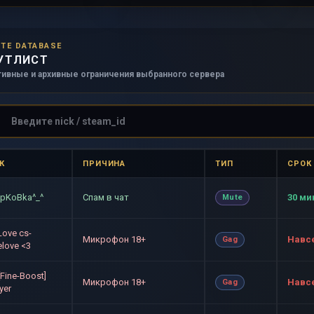
TE DATABASE
УТЛИСТ
тивные и архивные ограничения выбранного сервера
К
ПРИЧИНА
ТИП
СРОК
pKoBka^_^
Спам в чат
30 ми
Mute
Love cs-
Микрофон 18+
Навс
Gag
love <3
[Fine-Boost]
Микрофон 18+
Навс
Gag
yer