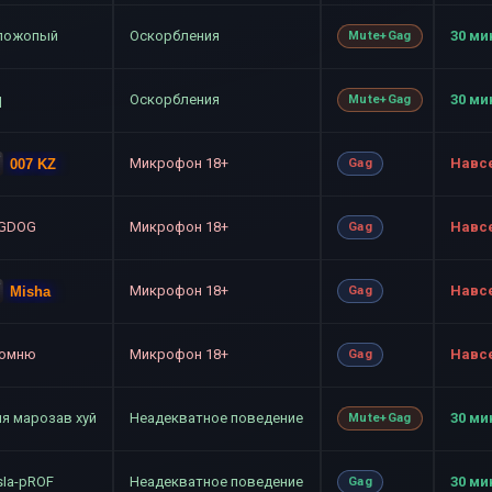
ложопый
Оскорбления
30 ми
Mute+Gag
q
Оскорбления
30 ми
Mute+Gag
Микрофон 18+
Навс
007 KZ
Gag
GDOG
Микрофон 18+
Навс
Gag
Микрофон 18+
Навс
Misha
Gag
помню
Микрофон 18+
Навс
Gag
ня марозав хуй
Неадекватное поведение
30 ми
Mute+Gag
sIa-pROF
Неадекватное поведение
30 ми
Gag