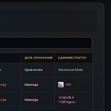
ДАТА ОКОНЧАНИЯ
АДМИНИСТРАТОР
н.
Срок истек
Железный Майк
ost
егда
Никогда
＃Sibir9k＃
егда
Никогда
^138^region.