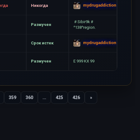
mydrugaddiction
егда
Никогда
＃Sibir9k＃
Размучен
^138^region.
mydrugaddiction
Срок истек
Размучен
E 999 KX 99
359
360
...
425
426
»
Вперед