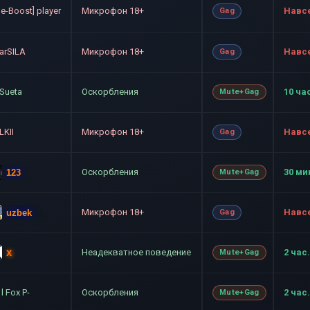
ne-Boost] player
Микрофон 18+
Навс
Gag
arSILA
Микрофон 18+
Навс
Gag
Sueta
Оскорбления
10 ча
Mute+Gag
LKII
Микрофон 18+
Навс
Gag
Оскорбления
30 ми
123
Mute+Gag
Микрофон 18+
Навс
uzbek
Gag
Неадекватное поведение
2 час.
X
Mute+Gag
l Fox P-
Оскорбления
2 час.
Mute+Gag