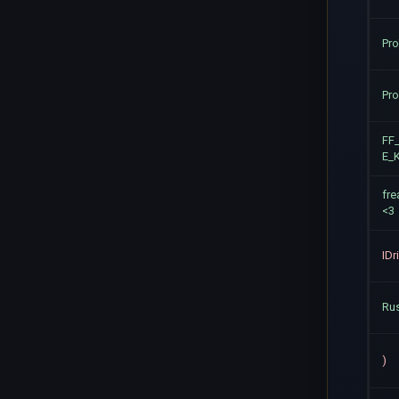
Pr
Pr
FF
E_
fr
<3
IDr
Rus
)