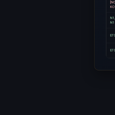
[N
KC
N1
N1
ЕГ
ЕГ