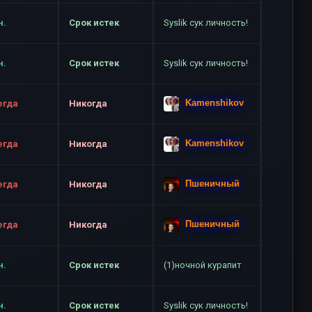
н.
Срок истек
Syslik сук личность!
н.
Срок истек
Syslik сук личность!
Kamenshikov
егда
Никогда
Kamenshikov
егда
Никогда
Пшеничный
егда
Никогда
Пшеничный
егда
Никогда
н.
Срок истек
(1)ночной курапит
н.
Срок истек
Syslik сук личность!