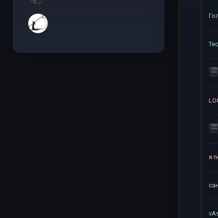
Го
Te
LO
я 
са
vA