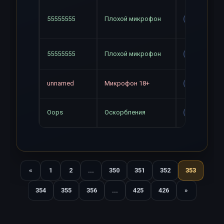
55555555
Плохой микрофон
Gag
55555555
Плохой микрофон
Gag
unnamed
Микрофон 18+
Gag
Oops
Оскорбления
Gag
«
1
2
...
350
351
352
353
Назад
354
355
356
...
425
426
»
Вперед