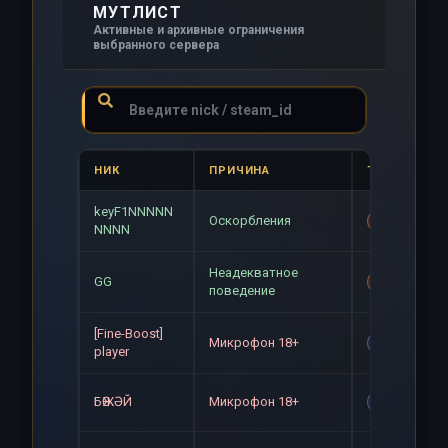
МУТЛИСТ
Активные и архивные ограничения
выбранного сервера
НИК
ПРИЧИНА
ТИП
keyF1NNNNN
Оскорбления
Mute+Gag
NNNN
Неадекватное
GG
Mute+Gag
поведение
[Fine-Boost]
Микрофон 18+
Gag
player
БӨЖӘЙ
Микрофон 18+
Gag