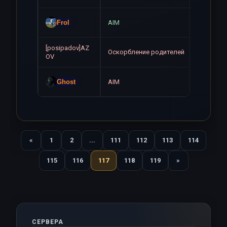
Навсе
Frol
AIM
[posipadov]AZ
Оскорбление родителей
Навсе
OV
Навсе
Ghost
AIM
«
1
2
...
111
112
113
114
Назад
115
116
117
118
119
»
Вперед
СЕРВЕРА