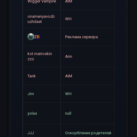
Навсе
Wigger Vаmpire
AIM
onamenyavozb
WH
Навсе
uzhdaet
Навсе
ZB
Реклама сервера
kot matroskin
Навсе
Aim
zzz
Навсе
Tank
AIM
Навсе
Jim
WH
Навсе
yolas
null
Навсе
JJJ
Оскорбление родителей