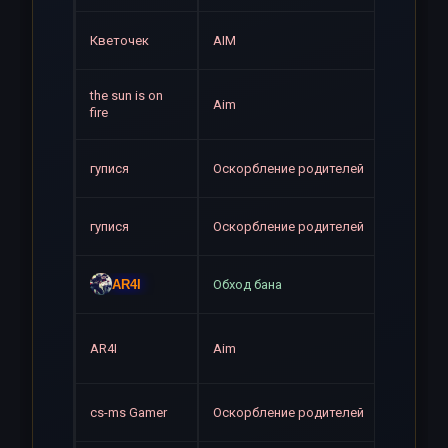
Навсе
Кветочек
AIM
the sun is on
Навсе
Aim
fire
Навсе
гупися
Оскорбление родителей
Навсе
гупися
Оскорбление родителей
Навсе
AR4I
Обход бана
Навсе
AR4I
Aim
Навсе
cs-ms Gamer
Оскорбление родителей