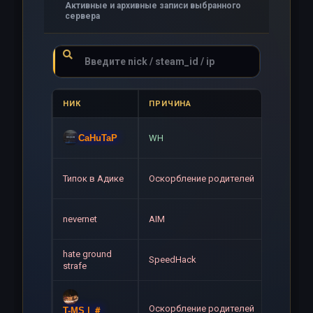
Активные и архивные записи выбранного
сервера
НИК
ПРИЧИНА
СРОК
Навсе
CaHuTaP
WH
Навсе
Типок в Адике
Оскорбление родителей
Навсе
nevernet
AIM
hate ground
SpeedHack
Навсе
strafe
Оскорбление родителей
Навсе
T-MS | ＃