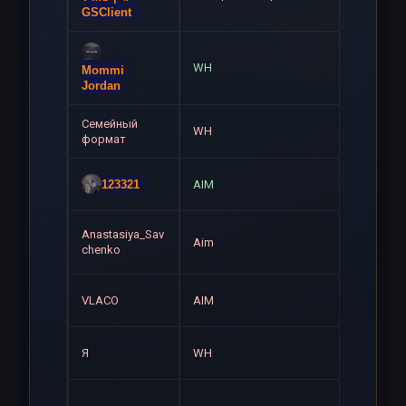
GSClient
WH
Навсе
Mommi
Jordan
Семейный
WH
Навсе
формат
Навсе
123321
AIM
Anastasiya_Sav
Навсе
Aim
chenko
Навсе
VLACO
AIM
Навсе
Я
WH