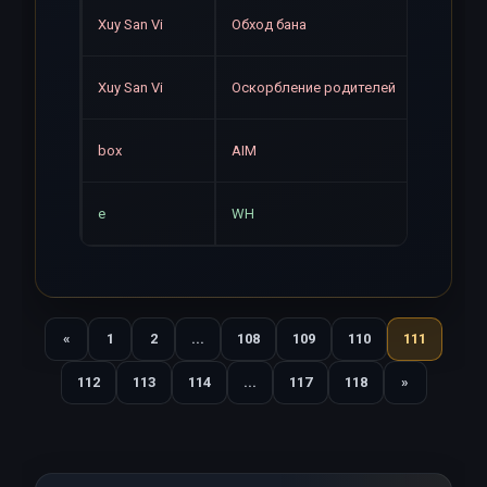
Навсе
Xuy San Vi
Обход бана
Навсе
Xuy San Vi
Оскорбление родителей
Навсе
box
AIM
Навсе
e
WH
«
1
2
...
108
109
110
111
Назад
112
113
114
...
117
118
»
Вперед