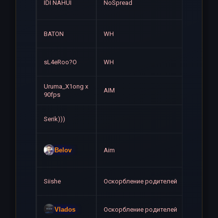
Навсе
IDI NAHUI
NoSpread
Навсе
BATON
WH
Навсе
sL4eRoo?O
WH
Uruma_X1ong x
AIM
Навсе
90fps
Навсе
Serik)))
Навсе
Belov
Aim
Навсе
Siishe
Оскорбление родителей
Навсе
Vlados
Оскорбление родителей